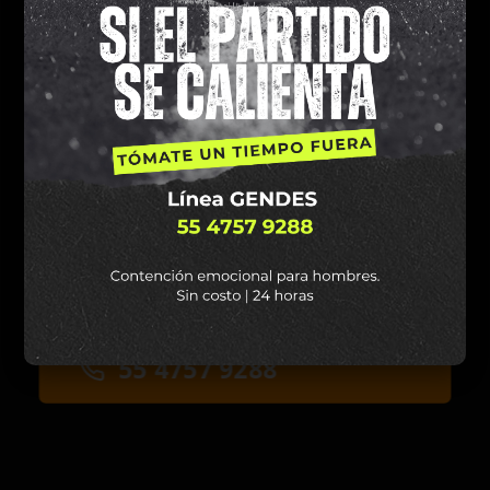
Hombre:
si te sientes enojado, triste, en
tensión, abrumado o bajo presión,
¡llámanos!
No estás solo, estamos aquí para
apoyarte.
Servicio sin costo, 24 horas, 365 días del
año.
55 4757 9288