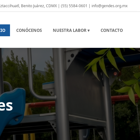
 Iztaccihuatl, Benito Juárez, CDMX | (55) 5584-0601 | info@gendes.org.mx
CIO
CONÓCENOS
NUESTRA LABOR ▾
CONTACTO
es