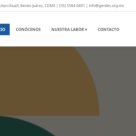
 Iztaccihuatl, Benito Juárez, CDMX | (55) 5584-0601 | info@gendes.org.mx
CIO
CONÓCENOS
NUESTRA LABOR ▾
CONTACTO